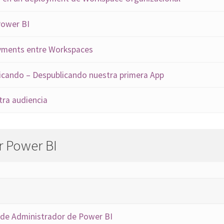
Power BI
oyments entre Workspaces
licando – Despublicando nuestra primera App
ra audiencia
r Power BI
l de Administrador de Power BI