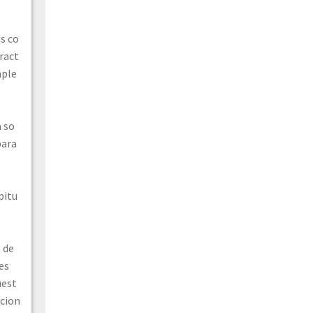
s co
ract
mple
 so
para
pitu
a de
es
uest
cion