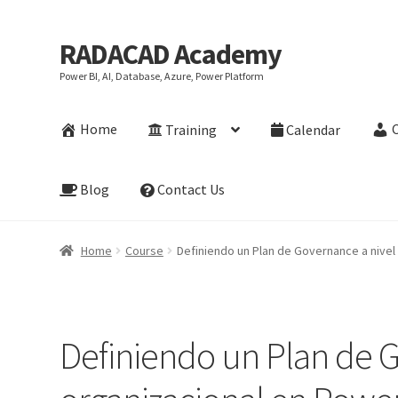
RADACAD Academy
Skip
Skip
to
to
Power BI, AI, Database, Azure, Power Platform
navigation
content
Home
Training
Calendar
Blog
Contact Us
Home
Course
Definiendo un Plan de Governance a nivel
Definiendo un Plan de G