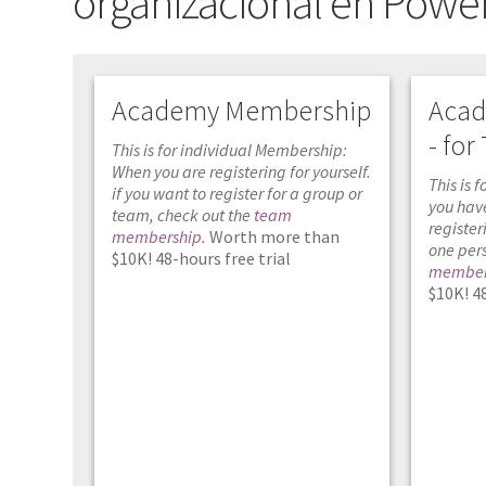
organizacional en Power
Academy Membership
Acad
- fo
This is for individual Membership:
When you are registering for yourself.
This is
if you want to register for a group or
you hav
team, check out the
team
register
membership
.
Worth more than
one pers
$10K! 48-hours free trial
member
$10K! 48