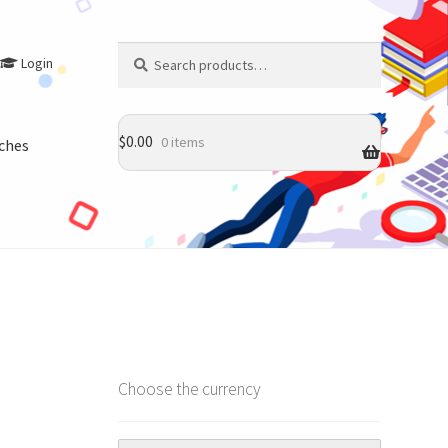
Search
Search
Login
for:
$
0.00
0 items
ches
Choose the currency