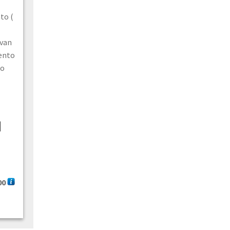
to (
evan
ento
o​
d
00