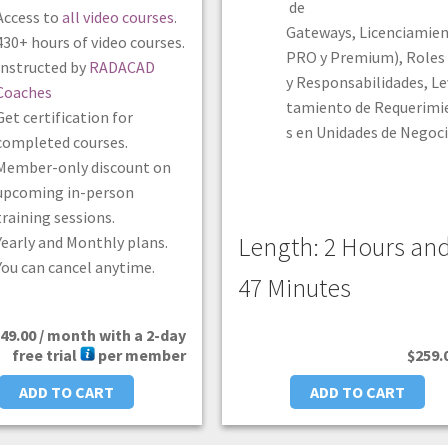
de
Access to
all video courses
.
Gateways, Licenciamien
430+ hours of video courses.
PRO y Premium), Roles
Instructed by
RADACAD
y Responsabilidades, L
Coaches
tamiento de Requerimi
Get certification for
s en Unidades de Negoci
completed courses.
Member-only discount on
upcoming in-person
training sessions.
Length: 2 Hours an
Yearly and Monthly plans.
You can cancel anytime.
47 Minutes
49.00
/ month with a 2-day
free trial
per member
$
259.
ADD TO CART
ADD TO CART