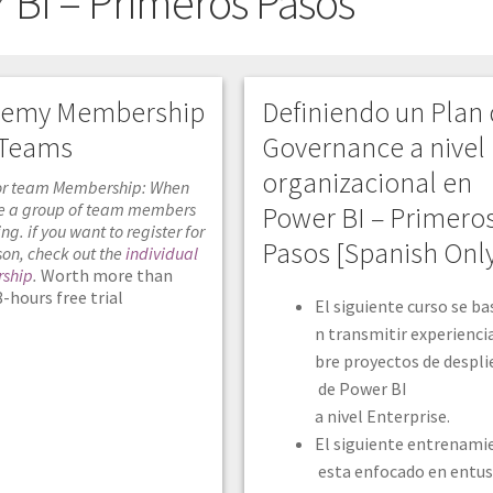
 BI – Primeros Pasos
emy Membership
Definiendo un Plan
r Teams
Governance a nivel
organizacional en
 for team Membership: When
e a group of team members
Power BI – Primero
ing. if you want to register for
Pasos [Spanish Onl
on, check out the
individual
ship
.
Worth more than
-hours free trial
El siguiente curso se ba
n transmitir experienci
bre proyectos de despl
de Power BI
a nivel Enterprise.​
El siguiente entrenami
esta enfocado en entus