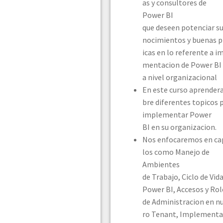
as y consultores de
Power BI
que deseen potenciar su
nocimientos y buenas p
icas en lo referente a i
mentacion de Power BI
a nivel organizacional​
En este curso aprendera
bre diferentes topicos 
implementar Power
BI en su organizacion.​
Nos enfocaremos en ca
los como Manejo de
Ambientes
de Trabajo, Ciclo de Vid
Power BI, Accesos y Rol
de Administracion en n
ro Tenant, Implementa