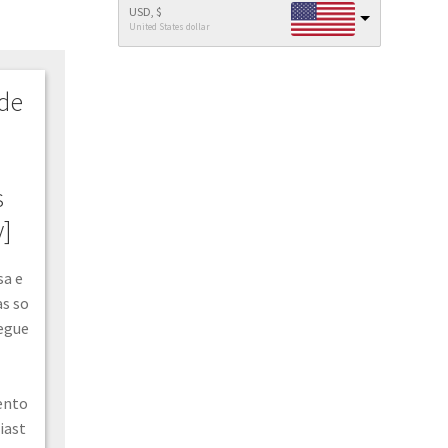
USD, $
United States dollar
 de
s
y]
sa e
as so
iegue
ento
iast